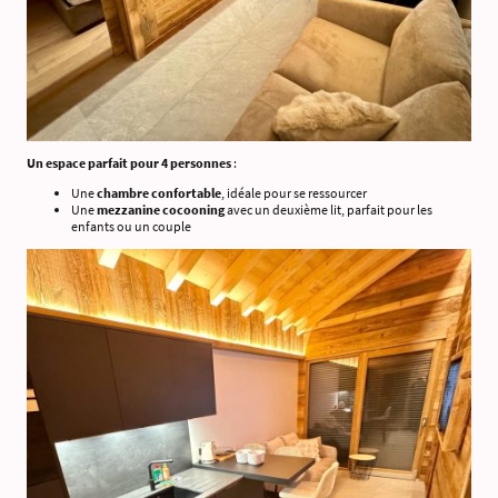
Un espace parfait pour 4 personnes
:
Une
chambre confortable
, idéale pour se ressourcer
Une
mezzanine cocooning
avec un deuxième lit, parfait pour les
enfants ou un couple